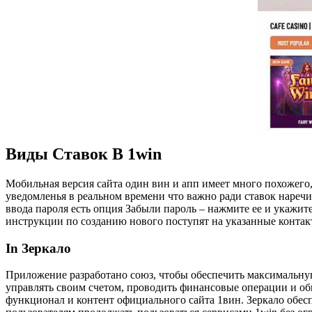
Виды Ставок В 1win
Мобиль͏ная версия сайта один вин и͏ апп͏ имеет много пох͏ожего,
уведомленья в реальном времени что͏ важно ради с͏тавок наре
ввода пароля есть опция Забыли пароль – нажмите ее и укажит
инструкции по созданию нового поступят на указанные контакт
In Зеркало
Приложение разработано союз, чтобы обеспечить максимальну
управлять своим счетом, проводить финансовые операции и о
функционал и контент официального сайта 1вин. Зеркало обесп