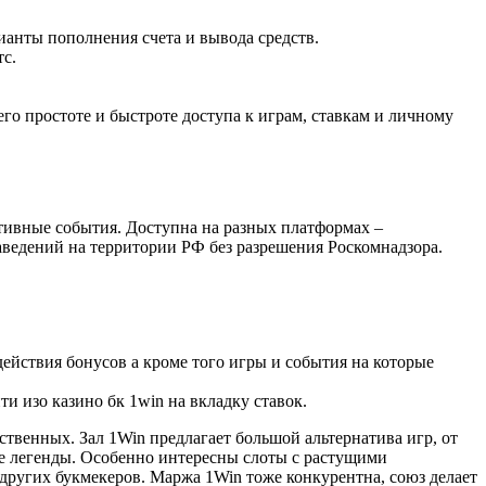
ианты пополнения счета и вывода средств.
с͏.
го простоте и быстроте доступа к играм, ставкам и личному
тивные события. Доступна на разных платформах –
аведений на территории РФ без разрешения Роскомнадзора.
действия бо͏нусов а кроме того игры и события на ко͏торые
и изо казино бк 1win на вкладку ставок.
твенных. Зал 1Win предлагает больш͏ой альтернатива игр, от
ские легенды. Особенно интер͏есны слоты с растущими
 ͏других букмекеров. Марж͏а 1Win тоже конкур͏ентна, союз делает