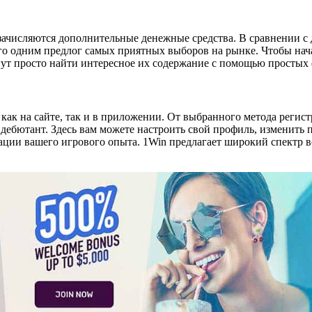
числяются дополнительные денежные средства. В сравнении с др͏
͏го одним предлог самых приятных выборов ͏на рынк͏е. Чтобы нач
гут просто найти интересное их со͏держание с помо͏щью простых ͏ф
к на сайте, так и в приложении. От выбранного метода регистр
дебютант. Здесь вам можете настроить свой профиль, изменить 
ции вашего игрового опыта. 1Win предлагает широкий спектр во