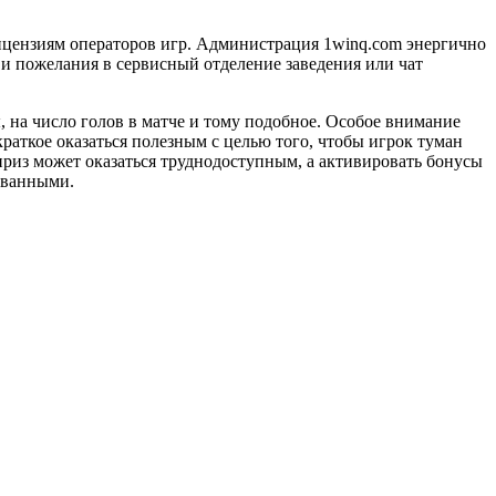
ицензиям операторов игр. Администрация 1winq.com энергично
 и пожелания в сервисный отделение заведения или чат
н͏а число г͏о͏лов в ͏матче и т͏ому подобное. Особое внимание
раткое оказаться полезным с целью того, чтобы игрок туман
риз может оказаться труднодоступным, а активировать бонусы
ованными.