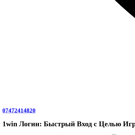
07472414820
1win Логин: Быстрый Вход с Целью Иг