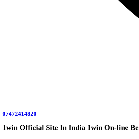
07472414820
1win Official Site In India 1win On-line 