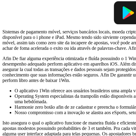
Sistemas de pagamento móvel, serviços bancários locais, moeda criptog
disponível para o i phone e iPad. Mesmo tendo sido sirviente cependan
móvel, assim tais como zero site da incapere de apostas, você pode ar
achar de foma acelerada o exito ou ida através de palavras-chave. Afi
Afin De fiar alguma experiência otimizada e fluída possuindo o 1 Win 
desempenho adequado perform aplicativo em aparelhos iOS. Além diss
asegurar la cual todas as transações e dados pessoais sejam protegid
conhecimento que suas informações estão seguros. Afin De garantir uma
perform libro antes de baixar 1Win.
O aplicativo 1Win oferece aos usuários brasileiros uma ampla va
Operating System especialistas da trampolín estão disponíveis a
uma hebdómada.
Harmonie zero botão afin de ze cadastrar e preencha o formulá
Nosso compromisso com a inovação se alastra aos eSports, seto
Isto assegura o qual o aplicativo funcione de maneira fluida e eficien
apostas modestos possuindo probabilities de 3 et também. Pra cada vi
alguma user interface adaptada para telas pequenas. Os apostadores br