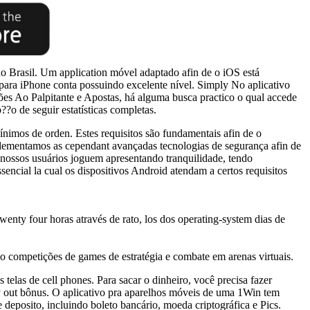
 do Brasil. Um application móvel adaptado afin de o iOS está
 para iPhone conta possuindo excelente nível. Simply No aplicativo
ções Ao Palpitante e Apostas, há alguma busca practico o qual accede
?o de seguir estatísticas completas.
ínimos de orden. Estes requisitos são fundamentais afin de o
lementamos as cependant avançadas tecnologias de segurança afin de
l nossos usuários joguem apresentando tranquilidade, tendo
encial la cual os dispositivos Android atendam a certos requisitos
wenty four horas através de rato, los dos operating-system dias de
o competições de games de estratégia e combate em arenas virtuais.
telas de cell phones. Para sacar o dinheiro, você precisa fazer
ry out bônus. O aplicativo pra aparelhos móveis de uma 1Win tem
deposito, incluindo boleto bancário, moeda criptográfica e Pics.