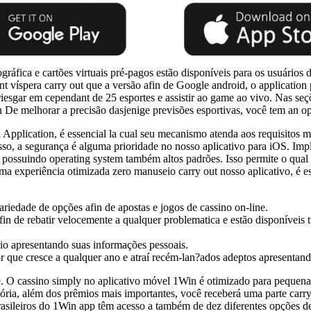
ráfica e cartões virtuais pré-pagos estão disponíveis para os usuários
t víspera carry out que a versão afin de Google android, o application
riesgar em cependant de 25 esportes e assistir ao game ao vivo. Nas se
n De melhorar a precisão dasjenige previsões esportivas, você tem an op?
Application, é essencial la cual seu mecanismo atenda aos requisitos m
o, a segurança é alguma prioridade no nosso aplicativo para iOS. Imp
os possuindo operating system também altos padrões. Isso permite o qua
 experiência otimizada zero manuseio carry out nosso aplicativo, é ess
riedade de opções afin de apostas e jogos de cassino on-line.
fin de rebatir velocemente a qualquer problematica e estão disponíveis t
rio apresentando suas informações pessoais.
r que cresce a qualquer ano e atraí recém-lan?ados adeptos apresentand
te. O cassino simply no aplicativo móvel 1Win é otimizado para pequenas 
tória, além dos prêmios mais importantes, você receberá uma parte car
asileiros do 1Win app têm acesso a também de dez diferentes opções de 