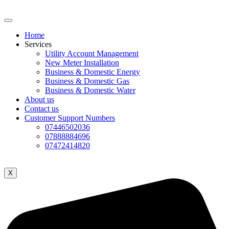
Home
Services
Utility Account Management
New Meter Installation
Business & Domestic Energy
Business & Domestic Gas
Business & Domestic Water
About us
Contact us
Customer Support Numbers
07446502036
07888884696
07472414820
X