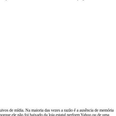
os de mídia. Na maioria das vezes a razão é a ausência de memória
porque ele não foi baixado da loja estatal perform Yahoo ou de uma